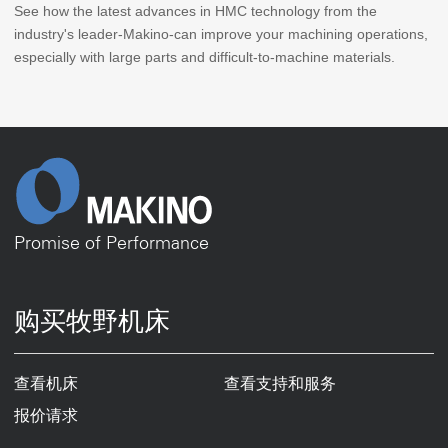
See how the latest advances in HMC technology from the
industry's leader-Makino-can improve your machining operations,
especially with large parts and difficult-to-machine materials.
Promise of Performance
购买牧野机床
查看机床
查看支持和服务
报价请求