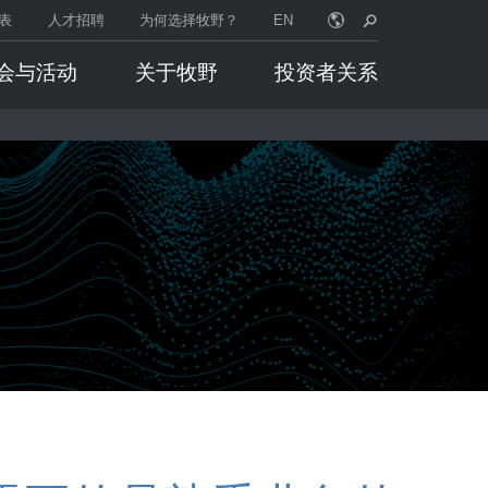
表
人才招聘
为何选择牧野？
EN
会与活动
关于牧野
投资者关系
选择牧野？
行业专家
机加工流程
医疗
户业务规模，牧野设备都
航空航天
EDM切割机
业务转型。
汽车制造
高速铣削
多
务
模具
微加工
加工车间
零件生产
医疗
钛
精密加工