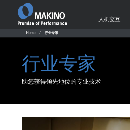
人机交互
Promise of Performance
Home
行业专家
业绩承诺
为何选择牧野？
行业专家
- 牧野机床（中国）
- 牧野汽车装备（武汉）
机床
自动化
技术中心
航空航天
汽车制造
生命周期服务
助您获得领先地位的专业技术
找个代表
机床搜索助手
柔性单元
新闻
预防性维护
机床比较
机器人
人才招聘
改装
4轴卧式加工中心
自动化服务
联系我们
5轴卧式加工中心
全球概览
3轴立式加工中心
企业社会责任
5轴立式加工中心