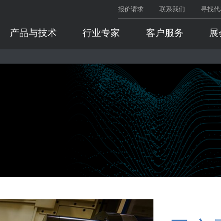
报价请求
联系我们
寻找代
产品与技术
行业专家
客户服务
展
为何
软件与数字化
工程服务
模具
技术支持
加工车间
工程服务
不论用
控制软件
应用工程
能助其
联系支持
应用工程
软件操作
机床集成服务
阅读更
定期支持
机床集成服
应用软件
机床监控
远程支持
交钥匙服务
网络监控
交钥匙服务
实时设备监控
机床监控
主轴改装与维修